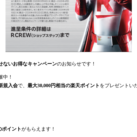
せないお得なキャンペーン
のお知らせです！
催中！
新規入会
で、
最大30,000円相当の楽天ポイント
をプレゼントい
当のポイント
がもらえます！