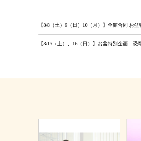
【8/8（土）9（日）10（月）】全館合同 お
【8/15（土）、16（日）】お盆特別企画 恐