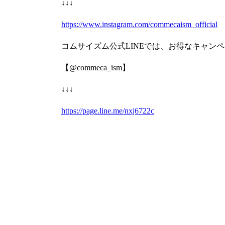
↓↓↓
https://www.instagram.com/commecaism_official
コムサイズム公式LINEでは、お得なキャン
【@commeca_ism】
↓↓↓
https://page.line.me/nxj6722c