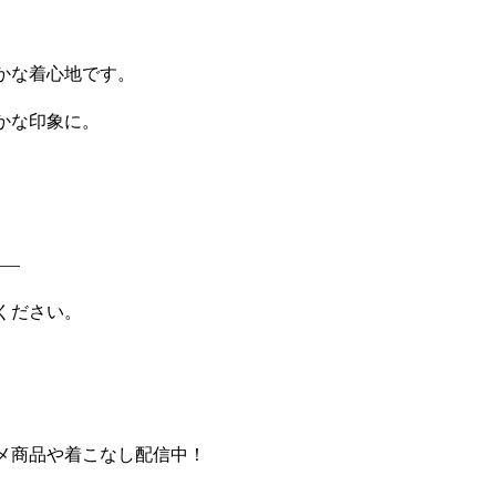
かな着心地です。
かな印象に。
—–
ください。
メ商品や着こなし配信中！