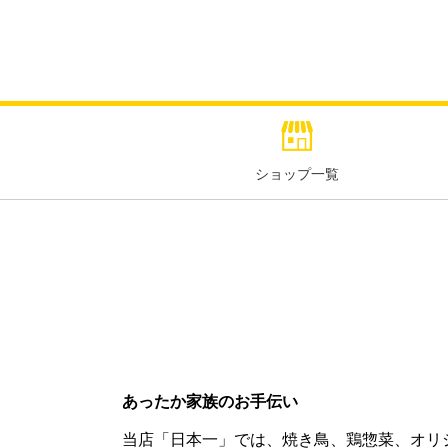
ショップ一覧
あったか家族のお手伝い
当店「日本一」では、焼き鳥、鶏惣菜、オリ